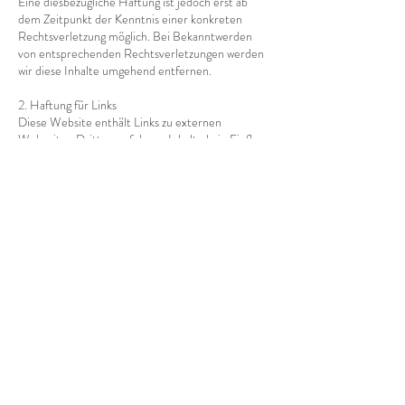
Eine diesbezügliche Haftung ist jedoch erst ab
dem Zeitpunkt der Kenntnis einer konkreten
Rechtsverletzung möglich. Bei Bekanntwerden
von entsprechenden Rechtsverletzungen werden
wir diese Inhalte umgehend entfernen.
2. Haftung für Links
Diese Website enthält Links zu externen
Webseiten Dritter, auf deren Inhalte kein Einfluss
genommen werden kann. Deshalb kann für diese
fremden Inhalte auch keine Gewähr übernommen
werden. Für die Inhalte der verlinkten Seiten ist
stets der jeweilige Anbieter oder Betreiber der
Seiten verantwortlich. Die verlinkten Seiten
wurden zum Zeitpunkt der Verlinkung auf
mögliche Rechtsverstöße überprüft.
Rechtswidrige Inhalte waren zum Zeitpunkt der
Verlinkung nicht erkennbar. Eine permanente
inhaltliche Kontrolle der verlinkten Seiten ist
jedoch ohne konkrete Anhaltspunkte einer
Rechtsverletzung nicht zumutbar. Bei
Bekanntwerden von Rechtsverletzungen werden
derartige Links umgehend von dieser Website auf
die rechtsverletzende Site entfernen.